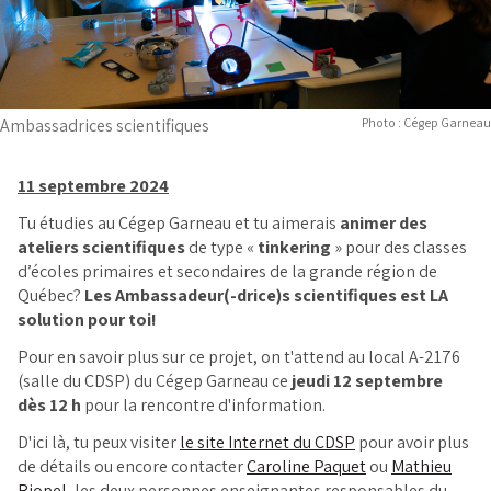
Ambassadrices scientifiques
Photo : Cégep Garneau
11 septembre 2024
Tu étudies au Cégep Garneau et tu aimerais
animer des
ateliers scientifiques
de type «
tinkering
» pour des classes
d’écoles primaires et secondaires de la grande région de
Québec?
Les Ambassadeur(-drice)s scientifiques est LA
solution pour toi!
Pour en savoir plus sur ce projet, on t'attend au local A-2176
(salle du CDSP) du Cégep Garneau ce
jeudi 12 septembre
dès 12 h
pour la rencontre d'information.
D'ici là, tu peux visiter
le site Internet du CDSP
pour avoir plus
de détails ou encore contacter
Caroline Paquet
ou
Mathieu
Riopel
, les deux personnes enseignantes responsables du