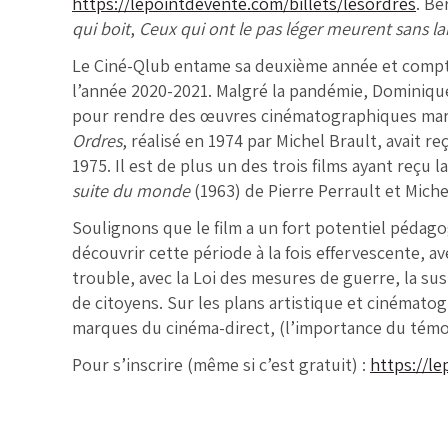
https://lepointdevente.com/billets/lesordres
. Be
qui boit
,
Ceux qui ont le pas léger meurent sans lai
Le Ciné-Qlub entame sa deuxième année et compte 
l’année 2020-2021. Malgré la pandémie, Dominiqu
pour rendre des œuvres cinématographiques marqu
Ordres
, réalisé en 1974 par Michel Brault, avait r
1975. Il est de plus un des trois films ayant reçu 
suite du monde
(1963) de Pierre Perrault et Miche
Soulignons que le film a un fort potentiel pédagog
découvrir cette période à la fois effervescente,
trouble, avec la Loi des mesures de guerre, la sus
de citoyens. Sur les plans artistique et cinématog
marques du cinéma-direct, (l’importance du témoi
Pour s’inscrire (même si c’est gratuit) :
https://l