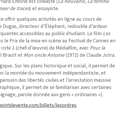
rnard Émond est cinéaste (
La Neuvaine
,
La femme
sser de traces
) et essayiste.
offrir quelques activités en ligne au cours de
e Dugas, directeur d’Éléphant, redouble d’ardeur
antes accessibles au public étudiant. Le film
Les
eçu le Prix de la mise en scène au Festival de Cannes en
la cote 1 (chef-d’œuvre) de Médiafilm, avec
Pour la
l Brault et
Mon oncle Antoine
(1971) de Claude Jutra.
ique. Sur les plans historique et social, il permet de
 avec la montée du mouvement indépendantiste, et
pension des libertés civiles et l’arrestation massive
raphique, il permet de se familiariser avec certaines
gnage, parole donnée aux gens « ordinaires »).
epointdevente.com/billets/lesordres