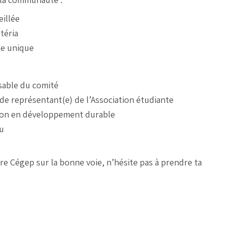
illée
étéria
ge unique
sable du comité
e de représentant(e) de l’Association étudiante
tion en développement durable
au
tre Cégep sur la bonne voie, n’hésite pas à prendre ta